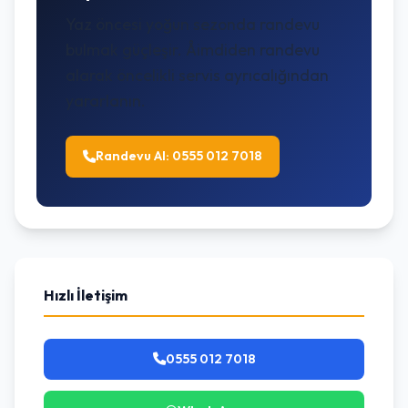
Yaz öncesi yoğun sezonda randevu
bulmak güçleşir. Åimdiden randevu
alarak öncelikli servis ayrıcalığından
yararlanın.
Randevu Al: 0555 012 7018
Hızlı İletişim
0555 012 7018